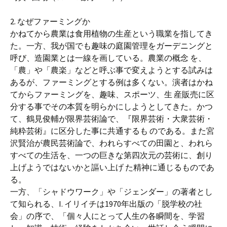
2. なぜファーミングか
かねてから農業は食用植物の生産という職業を指してき
た。一方、我が国でも趣味の庭園管理をガーデニングと
呼び、造園業とは一線を画している。農業の概念 を、
「農」や「農楽」などと呼ぶ事で変えようとする試みは
あるが、ファーミングとする例は多くない。演者はかね
てからファーミングを、趣味、スポーツ、生 産販売に区
分する事でその本質を明らかにしようとしてきた。かつ
て、鶴見俊輔が限界芸術論で、『限界芸術・大衆芸術・
純粋芸術』に区分した事に共通するも のである。また宮
沢賢治が農民芸術論で、われらすべての田園と、われら
すべての生活を、一つの巨きな第四次元の芸術に、創り
上げようではないかと謳い上げ た精神に通じるものであ
る。
一方、「シャドウワーク」や「ジェンダー」の著者とし
て知られる、I. イリイチは1970年出版の「脱学校の社
会」の序で、「個々人にとって人生の各瞬間を、学習