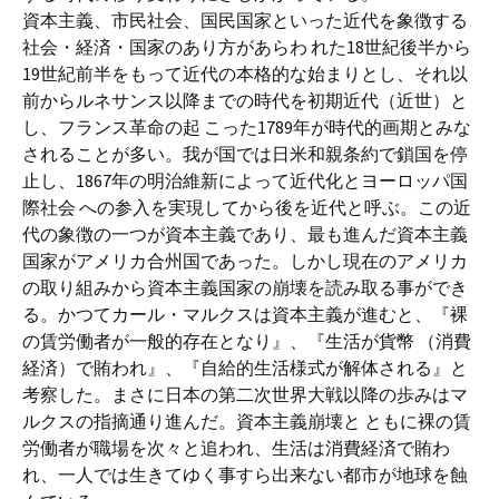
資本主義、市民社会、国民国家といった近代を象徴する
社会・経済・国家のあり方があらわ れた18世紀後半から
19世紀前半をもって近代の本格的な始まりとし、それ以
前からルネサンス以降までの時代を初期近代（近世）と
し、フランス革命の起 こった1789年が時代的画期とみな
されることが多い。我が国では日米和親条約で鎖国を停
止し、1867年の明治維新によって近代化とヨーロッパ国
際社会 への参入を実現してから後を近代と呼ぶ。この近
代の象徴の一つが資本主義であり、最も進んだ資本主義
国家がアメリカ合州国であった。しかし現在のアメリカ
の取り組みから資本主義国家の崩壊を読み取る事ができ
る。かつてカール・マルクスは資本主義が進むと、『裸
の賃労働者が一般的存在となり』、『生活が貨幣 （消費
経済）で賄われ』、『自給的生活様式が解体される』と
考察した。まさに日本の第二次世界大戦以降の歩みはマ
ルクスの指摘通り進んだ。資本主義崩壊と ともに裸の賃
労働者が職場を次々と追われ、生活は消費経済で賄わ
れ、一人では生きてゆく事すら出来ない都市が地球を蝕