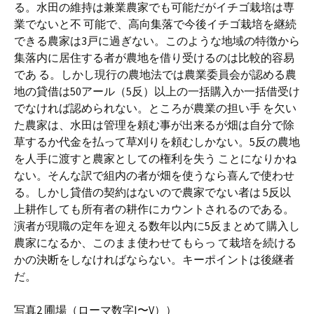
る。水田の維持は兼業農家でも可能だがイチゴ栽培は専
業でないと不 可能で、高向集落で今後イチゴ栽培を継続
できる農家は3戸に過ぎない。このような地域の特徴から
集落内に居住する者が農地を借り受けるのは比較的容易
であ る。しかし現行の農地法では農業委員会が認める農
地の貸借は50アール（5反）以上の一括購入か一括借受け
でなければ認められない。ところが農業の担い手 を欠い
た農家は、水田は管理を頼む事が出来るが畑は自分で除
草するか代金を払って草刈りを頼むしかない。5反の農地
を人手に渡すと農家としての権利を失う ことになりかね
ない。そんな訳で組内の者が畑を使うなら喜んで使わせ
る。しかし貸借の契約はないので農家でない者は 5反以
上耕作しても所有者の耕作にカウントされるのである。
演者が現職の定年を迎える数年以内に5反まとめて購入し
農家になるか、このまま使わせてもらっ て栽培を続ける
かの決断をしなければならない。キーポイントは後継者
だ。
写真2 圃場（ローマ数字I〜V））