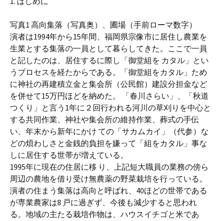
1. はじめに
写真1 高向集落（写真奥）、圃場（手前ローマ数字）
演者は1994年から15年間、福岡県宗像市に居住し農業を
生業とする集落の一員として暮らしてきた。ここで一員
と記したのは、居住するに際し「御堂組を カタル」とい
うプロセスを経たからである。「御堂組をカタル」ため
に神社の再建積立金と集会所（公民館）建設分担金など
を併せて15万円ほどを納めた。 「春川さらい」、「秋道
つくり」と言う1年に２回行われる河川の草刈りを中心と
する共同作業、神社や集会所の維持作業、葬式の手伝
い、年末から新年にかけ ての「サカムカイ」（代参）な
どの煩わしさと金銭的負担を嫌って「組をカタル」事な
しに居住する世帯が増えている。
1995年に現在の住居に移 り、上記短大職員の業務の傍ら
周辺の農地を借り受け無農薬の野菜栽培を行っている。
演者の住まう集落は高向と呼ばれ、40ほどの世帯である
が専業農家は8 戸に過ぎず、今後も減少すると思われ
る。地域の主たる栽培作物は、ハウスイチゴと米であ