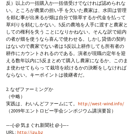
反）以上の一括購入か一括借受けでなければ認められな
い。ところが農業の担い手 を欠いた農家は、水田は管理
を頼む事が出来るが畑は自分で除草するか代金を払って
草刈りを頼むしかない。5反の農地を人手に渡すと農家と
しての権利を失う ことになりかねない。そんな訳で組内
の者が畑を使うなら喜んで使わせる。しかし貸借の契約
はないので農家でない者は 5反以上耕作しても所有者の
耕作にカウントされるのである。演者が現職の定年を迎
える数年以内に5反まとめて購入し農家になるか、このま
ま使わせてもらっ て栽培を続けるかの決断をしなければ
ならない。キーポイントは後継者だ。
2. なぜファーミングか
（中略）
実践は、わいんどファームにて。
http://west-wind.info/
（2009年エントロピー学会シンポジウム講演要旨）
—–{-@ 気まぐれ新聞社 @-}—–
URL :
http://izu.bz