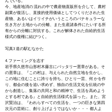
んでいる。
今、地産地消の 流れの中で農産物直販所を介して、農村
副業が復活し、直接的使用価値としてつくりだされた生
産物、あるいはイリイチがいうところのバナキュラーな
生き方が 土地からの分離、また生産諸条件にたいする所
有からの分離に対抗する。これが解体された自給的生活
様式の復権に結びつく。
写真3 道の駅むなかた
4. ファーミングを志す
岩手県久慈市山形村木藤古にバッタリー憲章がある。そ
の憲章は、『この村は、与えられた自然立地を生かし、
この地に住むことに誇りを持ち、ひとり一芸、何 かを作
り、都会の後を追い求めず、独自の生活文化を伝統の中
から創造し、集落の共同と和の精神で、生活を高めよう
とする村である』と自給的生活様式を謳っ た。また、宮
沢賢治は、『われらすべての生活を、一つの巨きな第四
次元の芸術に、創り上げようではないか・・・ 都人よ