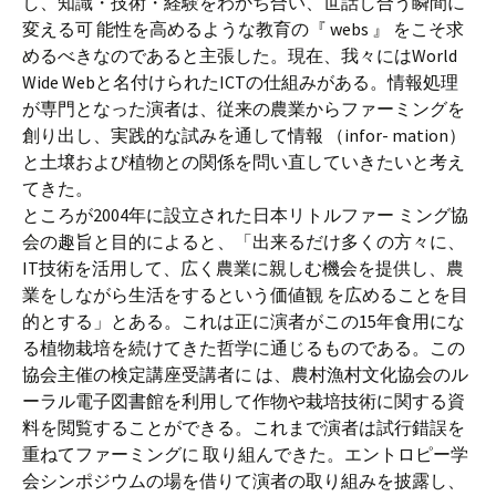
し、知識・技術・経験をわかち合い、世話し合う瞬間に
変える可 能性を高めるような教育の『 webs 』 をこそ求
めるべきなのであると主張した。現在、我々にはWorld
Wide Webと名付けられたICTの仕組みがある。情報処理
が専門となった演者は、従来の農業からファーミングを
創り出し、実践的な試みを通して情報 （infor- mation）
と土壌および植物との関係を問い直していきたいと考え
てきた。
ところが2004年に設立された日本リトルファー ミング協
会の趣旨と目的によると、「出来るだけ多くの方々に、
IT技術を活用して、広く農業に親しむ機会を提供し、農
業をしながら生活をするという価値観 を広めることを目
的とする」とある。これは正に演者がこの15年食用にな
る植物栽培を続けてきた哲学に通じるものである。この
協会主催の検定講座受講者に は、農村漁村文化協会のル
ーラル電子図書館を利用して作物や栽培技術に関する資
料を閲覧することができる。これまで演者は試行錯誤を
重ねてファーミングに 取り組んできた。エントロピー学
会シンポジウムの場を借りて演者の取り組みを披露し、