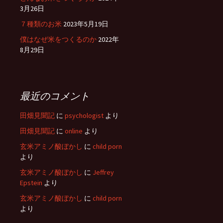
3月26日
７種類のお米
2023年5月19日
僕はなぜ米をつくるのか
2022年
8月29日
最近のコメント
田畑見聞記
に
psychologist
より
田畑見聞記
に
online
より
玄米アミノ酸ぼかし
に
child porn
より
玄米アミノ酸ぼかし
に
Jeffrey
Epstein
より
玄米アミノ酸ぼかし
に
child porn
より