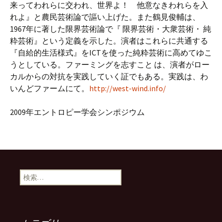
来ってわれらに交われ、世界よ！ 他意なきわれらを入
れよ』と農民芸術論で謳い上げた。また鶴見俊輔は、
1967年に著した限界芸術論で『 限界芸術・大衆芸術・ 純
粋芸術』という定義を示した。演者はこれらに共通する
『自給的生活様式』をICTを使った純粋芸術に高めてゆこ
うとしている。ファーミングを志すこと は、演者がロー
カルからの対抗を実践していく証でもある。実践は、わ
いんどファームにて。
http://west-wind.info/
2009年エントロピー学会シンポジウム
検
索: