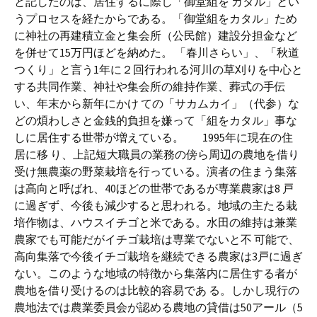
と記したのは、居住するに際し「御堂組を カタル」とい
うプロセスを経たからである。「御堂組をカタル」ため
に神社の再建積立金と集会所（公民館）建設分担金など
を併せて15万円ほどを納めた。 「春川さらい」、「秋道
つくり」と言う1年に２回行われる河川の草刈りを中心と
する共同作業、神社や集会所の維持作業、葬式の手伝
い、年末から新年にかけ ての「サカムカイ」（代参）な
どの煩わしさと金銭的負担を嫌って「組をカタル」事な
しに居住する世帯が増えている。 1995年に現在の住
居に移 り、上記短大職員の業務の傍ら周辺の農地を借り
受け無農薬の野菜栽培を行っている。演者の住まう集落
は高向と呼ばれ、40ほどの世帯であるが専業農家は8 戸
に過ぎず、今後も減少すると思われる。地域の主たる栽
培作物は、ハウスイチゴと米である。水田の維持は兼業
農家でも可能だがイチゴ栽培は専業でないと不 可能で、
高向集落で今後イチゴ栽培を継続できる農家は3戸に過ぎ
ない。このような地域の特徴から集落内に居住する者が
農地を借り受けるのは比較的容易であ る。しかし現行の
農地法では農業委員会が認める農地の貸借は50アール（5