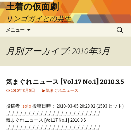
土着の仮面劇
リンゴガイとの共生
コ
検
メニュー
ン
索:
テ
ン
月別アーカイブ: 2010年3月
ツ
へ
ス
キ
気まぐれニュース [Vol.17 No.1] 2010.3.5
ッ
プ
2010年3月5日
気まぐれニュース
投稿者 :
solo
投稿日時： 2010-03-05 20:23:02
(
1593 ヒット
)
_/_/_/_/_/_/_/_/_/_/_/_/_/_/_/_/_/_/_/_/_/_/_/
気まぐれニュース [Vol.17 No.1] 2010.3.5
_/_/_/_/_/_/_/_/_/_/_/_/_/_/_/_/_/_/_/_/_/_/_/