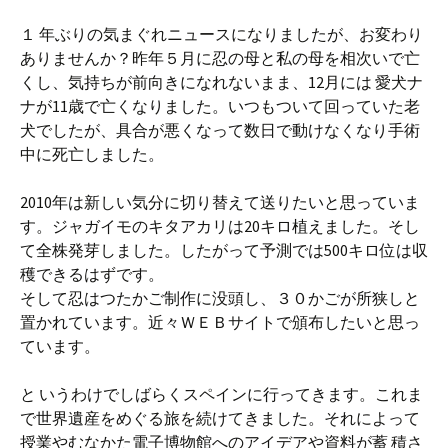
１ 年ぶりの気まぐれニュースになりましたが、お変わり
ありませんか？昨年５月に忍の母と私の母を相次いで亡
くし、気持ちが前向きになれないまま、12月には 愛犬ナ
ナが11歳で亡くなりました。いつもついて回っていた老
犬でしたが、具合が悪くなって数日で動けなくなり手術
中に死亡しました。
2010年は新しい気分に切り替えて送りたいと思っていま
す。ジャガイモのキタアカリは20キロ植えました。そし
て全株発芽しました。したがって予測では500キロ位は収
穫できるはずです。
そして忍はつたかご制作に没頭し、３０かごが所狭しと
置かれています。近々ＷＥＢサイトで頒布したいと思っ
ています。
と いうわけでしばらくスペインに行ってきます。これま
で世界遺産をめぐる旅を続けてきました。それによって
授業やむなかた電子博物館へのアイデアや資料が蓄 積さ