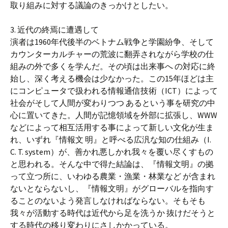
取り組みに対する議論のきっかけとしたい。
3. 近代の終焉に遭遇して
演者は1960年代後半のベトナム戦争と学園紛争、そして
カウンターカルチャーの荒波に翻弄されながら学校の仕
組みの外で多くを学んだ。その頃は出来事へ の対応に終
始し、深く考える機会は少なかった。この15年ほどは主
にコンピュータで扱われる情報通信技術（ICT）によって
社会がそして人間が変わりつつ あるという事を研究の中
心に置いてきた。人間が記憶領域を外部に拡張し、WWW
などによって相互活用する事によって新しい文化が生ま
れ、いずれ『情報文 明』と呼べる広汎な知の仕組み（I.
C. T. system）が、善かれ悪しかれ我々を覆い尽くすもの
と思われる。そんな中で得た結論は、『情報文明』の拠
って立つ所に、いわゆる農業・漁業・林業など が含まれ
ないとならないし、『情報文明』がグローバルを指向す
ることのないよう発言しなければならない。そもそも
我々が活動する時代は近代から足を洗うか 抜けだそうと
する時代の移り変わりにさしかかっている。