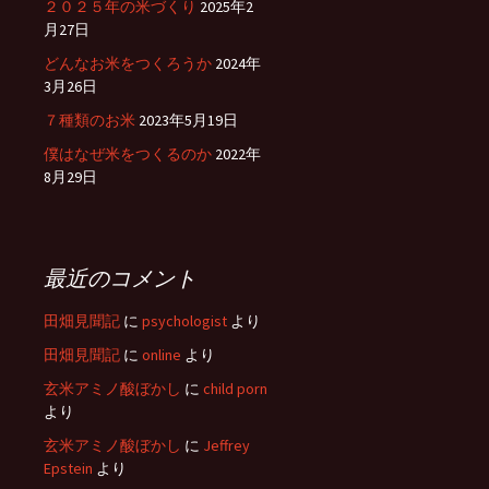
２０２５年の米づくり
2025年2
月27日
どんなお米をつくろうか
2024年
3月26日
７種類のお米
2023年5月19日
僕はなぜ米をつくるのか
2022年
8月29日
最近のコメント
田畑見聞記
に
psychologist
より
田畑見聞記
に
online
より
玄米アミノ酸ぼかし
に
child porn
より
玄米アミノ酸ぼかし
に
Jeffrey
Epstein
より