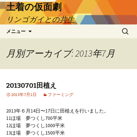
土着の仮面劇
リンゴガイとの共生
コ
検
メニュー
ン
索:
テ
ン
月別アーカイブ: 2013年7月
ツ
へ
ス
キ
20130701田植え
ッ
プ
2013年7月1日
ファーミング
2013年６月14日〜17日に田植えを行いました。
11ほ場 夢つくし700平米
12ほ場 夢つくし1000平米
13ほ場 夢つくし1500平米