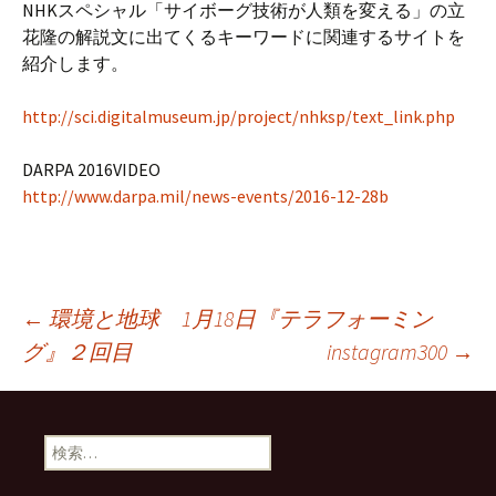
NHKスペシャル「サイボーグ技術が人類を変える」の立
花隆の解説文に出てくるキーワードに関連するサイトを
紹介します。
http://sci.digitalmuseum.jp/project/nhksp/text_link.php
DARPA 2016VIDEO
http://www.darpa.mil/news-events/2016-12-28b
投
←
環境と地球 1月18日『テラフォーミン
グ』２回目
instagram300
→
稿
検
ナ
索: