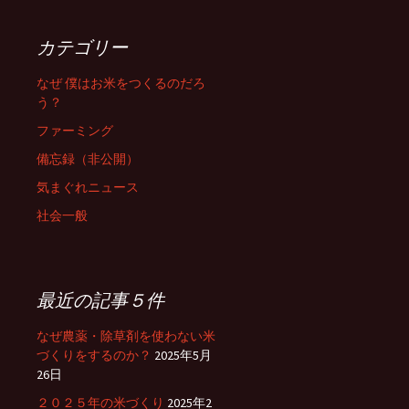
ビ
カテゴリー
ゲ
なぜ 僕はお米をつくるのだろ
う？
ファーミング
ー
備忘録（非公開）
気まぐれニュース
シ
社会一般
ョ
最近の記事５件
ン
なぜ農薬・除草剤を使わない米
づくりをするのか？
2025年5月
26日
２０２５年の米づくり
2025年2