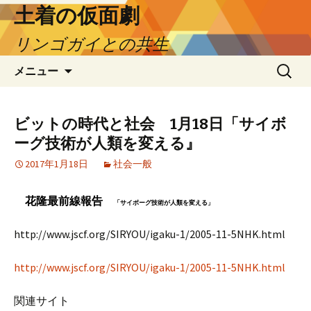
土着の仮面劇
リンゴガイとの共生
コ
検
メニュー
ン
索:
テ
ン
ビットの時代と社会 1月18日「サイボ
ツ
ーグ技術が人類を変える』
へ
ス
2017年1月18日
社会一般
キ
ッ
立
花隆最前線報告
「サイボーグ技術が人類を変える」
プ
http://www.jscf.org/SIRYOU/igaku-1/2005-11-5NHK.html
http://www.jscf.org/SIRYOU/igaku-1/2005-11-5NHK.html
関連サイト