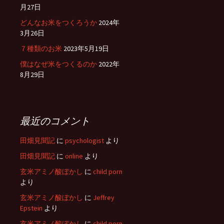
月27日
どんなお米をつくろうか
2024年
3月26日
７種類のお米
2023年5月19日
僕はなぜ米をつくるのか
2022年
8月29日
最近のコメント
田畑見聞記
に
psychologist
より
田畑見聞記
に
online
より
玄米アミノ酸ぼかし
に
child porn
より
玄米アミノ酸ぼかし
に
Jeffrey
Epstein
より
玄米アミノ酸ぼかし
に
child porn