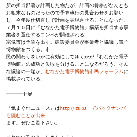
所の担当部署が計画した物だが、計画の骨格がなんとも
お粗末なものだったので予算執行の見合わせをお願い
し、今年度仕切直しで計画を実現させることになった。
７月１５日に『むなかた電子博物館』構築を担当する事
業者を選任するコンペが開催される。
宗像市は予算を出す。建設委員会が事業者と協議し電子
博物館をつくる。市
民の関わりをいかに有効にしてゆくかが『むなかた電子
博物館』の成功と失敗を分けることになるだろう。そん
な議論の一端が、
むなかた電子博物館市民フォーラム
に
掲載されている。
————-{–@
『気まぐれニュース』は
http://izu.bz でバックナンバー
も読むことが出来
ます。ぜひご覧下さい。