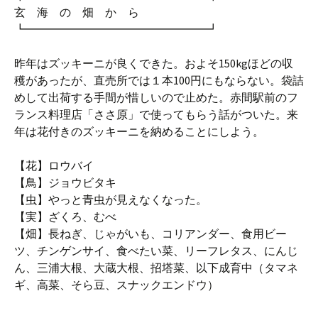
玄 海 の 畑 か ら
┗━━━━━━━━━━━━━━━━┛
昨年はズッキーニが良くできた。およそ150kgほどの収
穫があったが、直売所では１本100円にもならない。袋詰
めして出荷する手間が惜しいので止めた。赤間駅前のフ
ランス料理店「ささ原」で使ってもらう話がついた。来
年は花付きのズッキーニを納めることにしよう。
【花】ロウバイ
【鳥】ジョウビタキ
【虫】やっと青虫が見えなくなった。
【実】ざくろ、むべ
【畑】長ねぎ、じゃがいも、コリアンダー、食用ビー
ツ、チンゲンサイ、食べたい菜、リーフレタス、にんじ
ん、三浦大根、大蔵大根、招塔菜、以下成育中（タマネ
ギ、高菜、そら豆、スナックエンドウ）