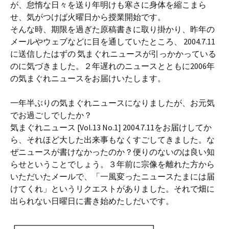
が、怠惰な日々を送り年明けも寒さに身体を縮こまら
せ、気がつけば火曜日から授業開始です。
そんな時、期限を過ぎた原稿書きに取り掛かり、昨年の
メールやウェブなどに目を通していたところ、 2004.7.11
に送信したはずの 気まぐれニュースが引っかかっている
のに気づきました。２年遅れのニュースとともに2006年
の気まぐれニュースをお届けいたします。
一年半ぶりの気まぐれニュースになりましたが、お元気
でお過ごしでしたか？
気まぐれニュース [Vol.13 No.1] 2004.7.11をお届けしてか
ら、それほど大した出来事もなくすごしてきました。な
ぜニュースが書けなかったのか？便りのないのは良い知
らせということでしょう。３年前に宗像を離れた方から
いただいたメールで、「一風変ったニュースたまには届
けてくれ」というリクエストがありました。それで畑に
出られない日曜日に書き始めたしだいです。
┏━━━━━━━━━━━━━━━━┓