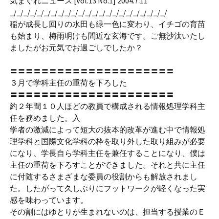
気まぐれニュース [Vol.13 No.1] 2004.7.11
_/_/_/_/_/_/_/_/_/_/_/_/_/_/_/_/_/_/_/_/_/_/_/
稲が成長し回りの水田も緑一色に変わり、イチゴの育苗
も始まり、梅雨明けも間近な玄海です。ご無沙汰いたし
ましたがお元気でお過ごしでしたか？
〓〓〓〓〓〓〓〓〓〓〓〓〓〓〓〓〓〓〓〓〓
３月で学科主任の重荷を下ろした
〓〓〓〓〓〓〓〓〓〓〓〓〓〓〓〓〓〓〓〓〓
約２年間１０人ほどの教員で構成される情報処理学科主
任を務めました。入
学者の激減によって短大の抜本的改革が進む中で情報処
理学科と国際文化学科の枠を取り外した取り組みが必要
になり、学長自ら学科主任を兼任することになり、僕は
主任の重荷を下ろすことができました。それと共に主任
に付随するさまざまな委員の役割からも解放されまし
た。したがって久しぶりにフットワークが軽くなった実
感を味わっています。
その割にはゆとりが生まれないのは、担当する授業のＥ