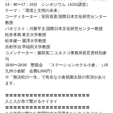
14：40〜17：10分 シンポジウム（A101講堂）
テーマ：「環境と文明の未来」
コーディネーター：安田喜憲 国際日本文化研究センター
教授
パネリスト：川勝平太 国際日本文化研究センター教授
松井孝典 東京大学教授
松本健一 麗澤大学教授
吉村作治 早稲田大学教授
コメンテーター：服部英二 ユネスコ事務局長官房特別参
与
18:00〜20:00 懇親会 「ステーションホテル小倉」（JR
九州小倉駅 会費6,000円）
※「無法松の一生」で有名な小倉祇園太鼓の実演があり
ます。
〓〓〓〓〓〓〓〓〓〓〓〓〓〓〓〓〓〓〓〓〓
人と人が糸で繋がるケイタイ
〓〓〓〓〓〓〓〓〓〓〓〓〓〓〓〓〓〓〓〓〓