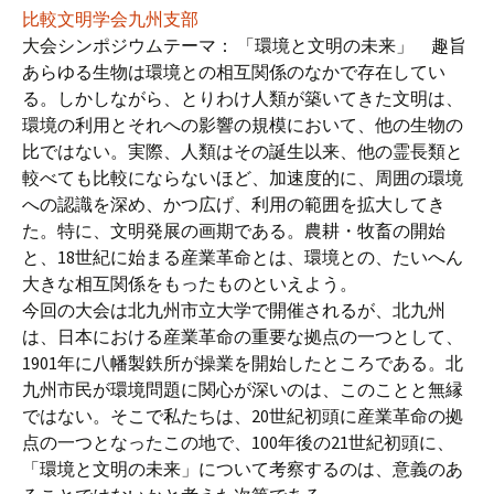
比較文明学会九州支部
大会シンポジウムテーマ： 「環境と文明の未来」 趣旨
あらゆる生物は環境との相互関係のなかで存在してい
る。しかしながら、とりわけ人類が築いてきた文明は、
環境の利用とそれへの影響の規模において、他の生物の
比ではない。実際、人類はその誕生以来、他の霊長類と
較べても比較にならないほど、加速度的に、周囲の環境
への認識を深め、かつ広げ、利用の範囲を拡大してき
た。特に、文明発展の画期である。農耕・牧畜の開始
と、18世紀に始まる産業革命とは、環境との、たいへん
大きな相互関係をもったものといえよう。
今回の大会は北九州市立大学で開催されるが、北九州
は、日本における産業革命の重要な拠点の一つとして、
1901年に八幡製鉄所が操業を開始したところである。北
九州市民が環境問題に関心が深いのは、このことと無縁
ではない。そこで私たちは、20世紀初頭に産業革命の拠
点の一つとなったこの地で、100年後の21世紀初頭に、
「環境と文明の未来」について考察するのは、意義のあ