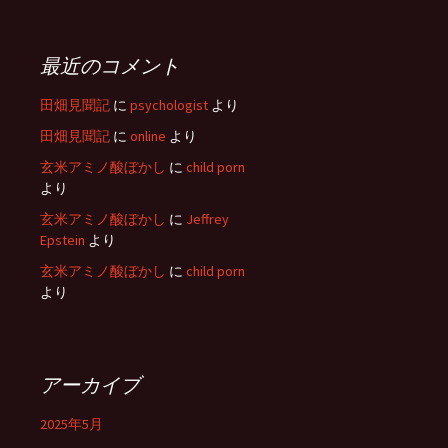
最近のコメント
田畑見聞記
に
psychologist
より
田畑見聞記
に
online
より
玄米アミノ酸ぼかし
に
child porn
より
玄米アミノ酸ぼかし
に
Jeffrey
Epstein
より
玄米アミノ酸ぼかし
に
child porn
より
アーカイブ
2025年5月