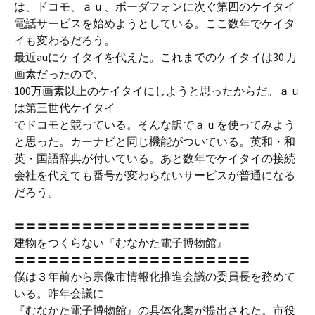
は、ドコモ、ａｕ、ボーダフォンに次ぐ第四のケイタイ
電話サービスを始めようとしている。ここ数年でケイタ
イも変わるだろう。
最近auにケイタイを代えた。これまでのケイタイは30 万
画素だったので、
100万画素以上のケイタイにしようと思ったからだ。ａｕ
は第三世代ケイタイ
でドコモと競っている。そんな訳でａｕを使ってみよう
と思った。カーナビと同じ機能がついている。英和・和
英・国語辞典が付いている。あと数年でケイタイの接続
会社を代えても番号が変わらないサービスが普通になる
だろう。
〓〓〓〓〓〓〓〓〓〓〓〓〓〓〓〓〓〓〓〓〓
建物をつくらない『むなかた電子博物館』
〓〓〓〓〓〓〓〓〓〓〓〓〓〓〓〓〓〓〓〓〓
僕は３年前から宗像市情報化推進会議の委員長を務めて
いる。昨年会議に
『むなかた電子博物館』の具体化案が提出された。市役