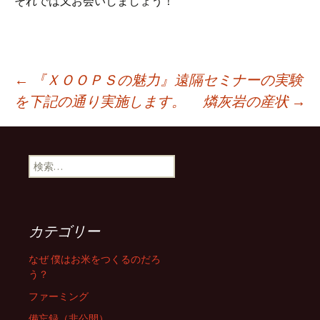
それでは又お会いしましょう！
投
←
『ＸＯＯＰＳの魅力』遠隔セミナーの実験
を下記の通り実施します。
燐灰岩の産状
→
稿
検
ナ
索:
ビ
カテゴリー
ゲ
なぜ 僕はお米をつくるのだろ
う？
ファーミング
ー
備忘録（非公開）