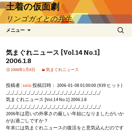
土着の仮面劇
リンゴガイとの共生
コ
検
メニュー
ン
索:
テ
ン
気まぐれニュース [Vol.14 No.1]
ツ
2006.1.8
へ
ス
2006年1月8日
気まぐれニュース
キ
ッ
投稿者 :
solo
投稿日時： 2006-01-08 01:00:00
(
939 ヒット
)
プ
_/_/_/_/_/_/_/_/_/_/_/_/_/_/_/_/_/_/_/_/_/_/_/
気まぐれニュース [Vol.14 No.1] 2006.1.8
_/_/_/_/_/_/_/_/_/_/_/_/_/_/_/_/_/_/_/_/_/_/_/
2006年は思いの外寒さの厳しい年始になりましたがいか
がお過ごしですか？
年末には気まぐれニュースの復活をと意気込んだのです