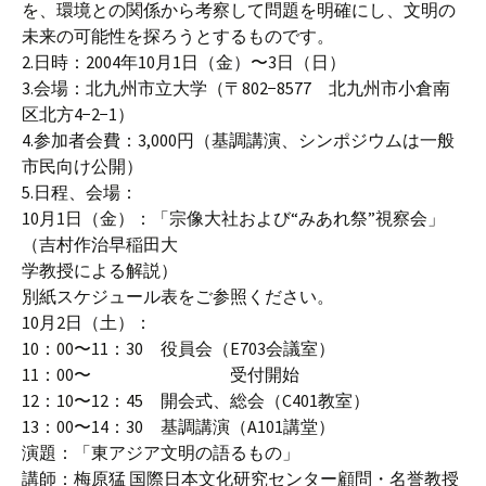
を、環境との関係から考察して問題を明確にし、文明の
未来の可能性を探ろうとするものです。
2.日時：2004年10月1日（金）〜3日（日）
3.会場：北九州市立大学（〒802−8577 北九州市小倉南
区北方4−2−1）
4.参加者会費：3,000円（基調講演、シンポジウムは一般
市民向け公開）
5.日程、会場：
10月1日（金）：「宗像大社および“みあれ祭”視察会」
（吉村作治早稲田大
学教授による解説）
別紙スケジュール表をご参照ください。
10月2日（土）：
10：00〜11：30 役員会（E703会議室）
11：00〜 受付開始
12：10〜12：45 開会式、総会（C401教室）
13：00〜14：30 基調講演（A101講堂）
演題：「東アジア文明の語るもの」
講師：梅原猛 国際日本文化研究センター顧問・名誉教授