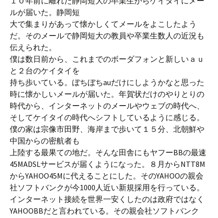
１０年前に離れた静岡短大の卒業生からケイタイにメー
ルが届いた。静岡短
大で集まりがあって懐かしくてメールをよこしたよう
だ。そのメールで静岡短大の教員や卒業生数人の近況も
伝えられた。
僕は数日前から、これまでのボーダフォンと新しいａｕ
と２台のケイタイを
持ち歩いている。ぼちぼちauだけにしようかなと思った
時に懐かしいメールが届いた。年賀状だけのやりとりの
時代から、インターネットのメールやウェブの時代へ、
そしてケイタイの時代へシフトしているように感じる。
僕の家は宗像市田野、海岸まで歩いて１５分、北朝鮮や
中国からの密航者も
上陸する最果ての地だ。そんな田舎にもヤフーBBの最速
45MADSLサービスが届くようになった。８月からNTT8M
からYAHOO45Mに代えることにした。そのYAHOOの親会
社ソフトバンクが今1000人近い新規採用を行っている。
インターネット接続を世界一安くしたのは政府ではなく
YAHOOBBだと言われている。その親会社ソフトバンク