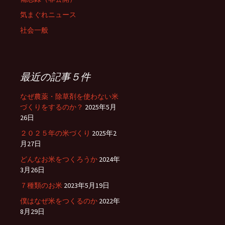
気まぐれニュース
シ
社会一般
ョ
最近の記事５件
ン
なぜ農薬・除草剤を使わない米
づくりをするのか？
2025年5月
26日
２０２５年の米づくり
2025年2
月27日
どんなお米をつくろうか
2024年
3月26日
７種類のお米
2023年5月19日
僕はなぜ米をつくるのか
2022年
8月29日