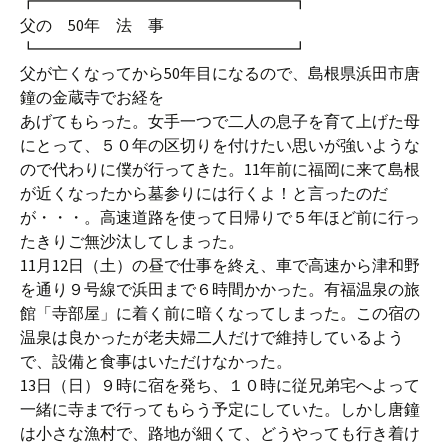
┏━━━━━━━━━━━━━━━━┓
父の 50年 法 事
┗━━━━━━━━━━━━━━━━┛
父が亡くなってから50年目になるので、島根県浜田市唐
鐘の金蔵寺でお経を
あげてもらった。女手一つで二人の息子を育て上げた母
にとって、５０年の区切りを付けたい思いが強いような
ので代わりに僕が行ってきた。11年前に福岡に来て島根
が近くなったから墓参りには行くよ！と言ったのだ
が・・・。高速道路を使って日帰りで５年ほど前に行っ
たきりご無沙汰してしまった。
11月12日（土）の昼で仕事を終え、車で高速から津和野
を通り９号線で浜田まで６時間かかった。有福温泉の旅
館「寺部屋」に着く前に暗くなってしまった。この宿の
温泉は良かったが老夫婦二人だけで維持しているよう
で、設備と食事はいただけなかった。
13日（日）９時に宿を発ち、１０時に従兄弟宅へよって
一緒に寺まで行ってもらう予定にしていた。しかし唐鐘
は小さな漁村で、路地が細くて、どうやっても行き着け