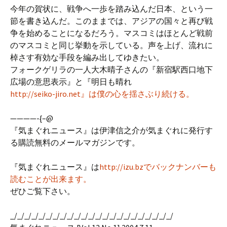
今年の賀状に、戦争へ一歩を踏み込んだ日本、という一
節を書き込んだ。このままでは、アジアの国々と再び戦
争を始めることになるだろう。マスコミはほとんど戦前
のマスコミと同じ挙動を示している。声を上げ、流れに
棹さす有効な手段を編み出してゆきたい。
フォークゲリラの一人大木晴子さんの『新宿駅西口地下
広場の意思表示』と『明日も晴れ
http://seiko-jiro.net』は僕の心を揺さぶり続ける。
————-{–@
『気まぐれニュース』は伊津信之介が気まぐれに発行す
る購読無料のメールマガジンです。
『気まぐれニュース』は
http://izu.bzでバックナンバーも
読むことが出来ます。
ぜひご覧下さい。
_/_/_/_/_/_/_/_/_/_/_/_/_/_/_/_/_/_/_/_/_/_/_/