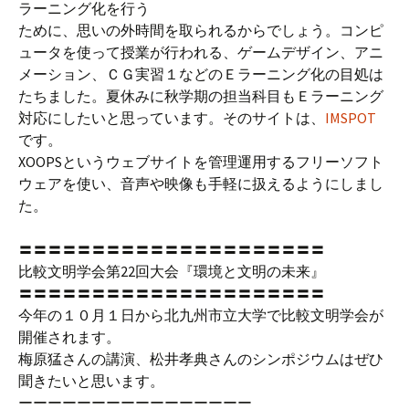
ラーニング化を行う
ために、思いの外時間を取られるからでしょう。コンピ
ュータを使って授業が行われる、ゲームデザイン、アニ
メーション、ＣＧ実習１などのＥラーニング化の目処は
たちました。夏休みに秋学期の担当科目もＥラーニング
対応にしたいと思っています。そのサイトは、
IMSPOT
です。
XOOPSというウェブサイトを管理運用するフリーソフト
ウェアを使い、音声や映像も手軽に扱えるようにしまし
た。
〓〓〓〓〓〓〓〓〓〓〓〓〓〓〓〓〓〓〓〓〓
比較文明学会第22回大会『環境と文明の未来』
〓〓〓〓〓〓〓〓〓〓〓〓〓〓〓〓〓〓〓〓〓
今年の１０月１日から北九州市立大学で比較文明学会が
開催されます。
梅原猛さんの講演、松井孝典さんのシンポジウムはぜひ
聞きたいと思います。
ーーーーーーーーーーーーーーーー